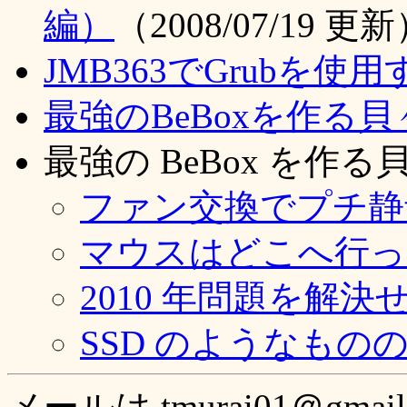
編）
（2008/07/19 更
JMB363でGrubを使用
最強のBeBoxを作る貝
最強の BeBox を作る貝
ファン交換でプチ静
マウスはどこへ行
2010 年問題を解
SSD のようなもの
メールは tmurai01＠gmai