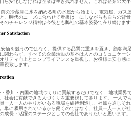
自ら変化しなければ企業は生き残れません。これは企業の大小
前の冷蔵庫に氷を納める町の氷屋から始まり、電気屋、ガス
と、時代のニーズに合わせて看板は一にしながらも自らの背骨
そのチャレンジ精神は今後とも弊社の基本姿勢で在り続けます
er Satisfaction
安価を競うのではなく、提供する品質に重きを置き、顧客満
に関わらず、すべての企業活動の基本は人とのコミュニケーシ
オリティ向上とコンプライアンスを重視し、お役様に安心感に
重視致します。
reation
・香川・四国の地域づくりに貢献するだけでなく、地域業界
、社会に貢献できる人づくりを重要視して参ります。 一人で
員一人一人のやりがいある職場を維持創造し、社風を通じそれ
。単に雇用されているから働くのではなく、社員一人一人が社
の成長・活躍のステージとしての会社でありたいと思います。