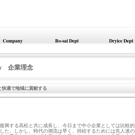
Company
Bo-sai Dept
Dryice Dept
any
企業理念
と快適で地域に貢献する
復興する高松と共に成長し、今日まで中小企業としては比較的
した。しかし、時代の潮流は早く、持続するためには先人達の