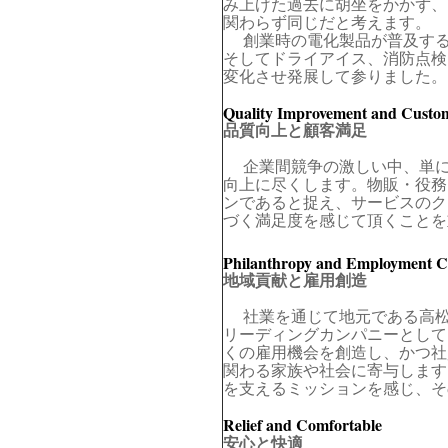
み上げた過去に胡坐をかかず、
関わらず同じだと考えます。
創業時の電化製品が普及する
そしてドライアイス、消防点検
変化させ発展して参りました。
Quality Improvement and Custom
品質向上と顧客満足
企業間競争の激しい中、単に
向上に尽くします。物販・役務
ンであると捉え、サービスのク
づく満足度を感じて頂くことを
Philanthropy and Employment C
地域貢献と雇用創造
社業を通じて地元である高松
リーディングカンパニーとして
くの雇用機会を創造し、かつ社
関わる家族や社会に寄与します
を支えるミッションを感じ、そ
Relief and Comfortable
安心と快適