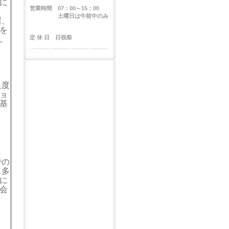
に
営業時間 07：00～15：00
土曜日は午前中のみ
屋、
を
定
休 日 日祝祭
。
足度
ョ
基
での
も多
に
会