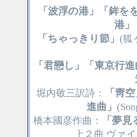
「波浮の港」「鉾を
港」
「ちゃっきり節」
(
「君戀し」「東京行進
「靑空
堀内敬三訳詩：
進曲」
(Son
「夢見
橋本國彦作曲：
上２曲 ヴァ