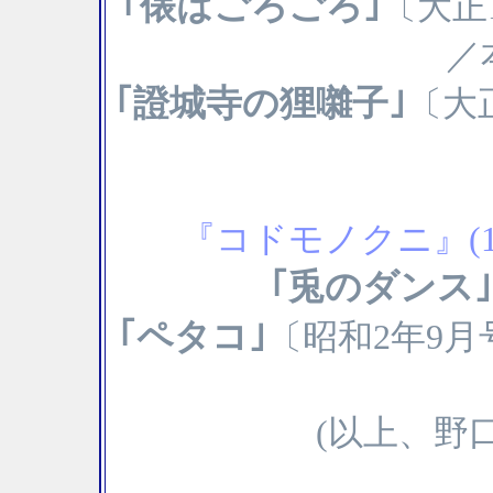
｢俵はごろごろ｣
〔大正
／
｢證城寺の狸囃子｣
〔大
『コドモノクニ』(1
｢兎のダンス｣
｢ペタコ｣
〔昭和2年9月
(以上、野