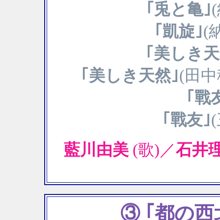
｢兎と亀｣
｢凱旋｣
(
｢美しき天
｢美しき天然｣
(田
｢戰
｢戰友｣
藍川由美
(歌)／
石井
③ ｢都の