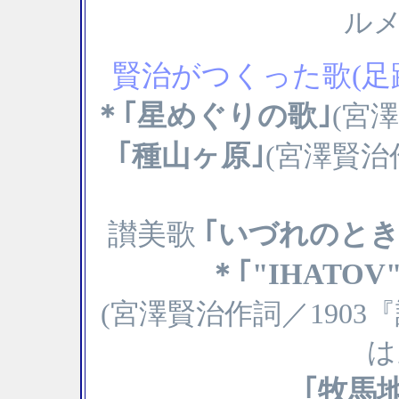
ルメ
賢治がつくった歌(足
＊｢星めぐりの歌｣
(宮
｢種山ヶ原｣
(宮澤賢治作
讃美歌
｢いづれのとき
＊｢"IHATOV"
(宮澤賢治作詞／1903
は
｢牧馬