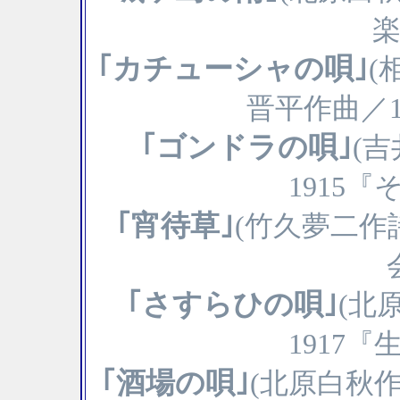
楽
｢カチューシャの唄｣
(
晋平作曲／1
｢ゴンドラの唄｣
(
1915
｢宵待草｣
(竹久夢二
｢さすらひの唄｣
(北
1917
｢酒場の唄｣
(北原白秋作