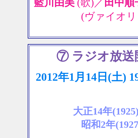
藍川由美
(歌)／
田中順
(ヴァイオリ
⑦ ラジオ放
2012年1月14日(土
大正14年(19
昭和2年(19