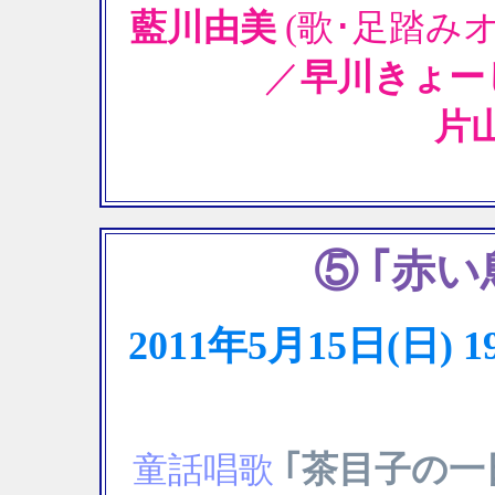
藍川由美
(歌･足踏み
／
早川きょー
片
⑤ ｢赤
2011年5月15日(日
｢茶目子の一
童話唱歌