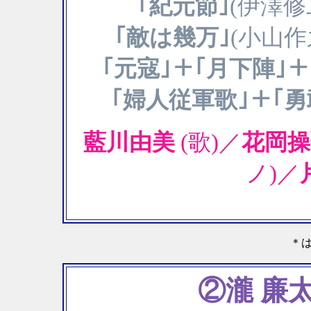
｢紀元節｣
(伊澤
｢敵は幾万｣
(小山
｢元寇｣＋｢月下陣｣
｢婦人従軍歌｣＋｢
藍川由美
(歌)／
花岡
ノ)／
＊
②瀧 廉