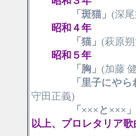
昭和３年
「斑猫」
(深
昭和４年
「猫」
(萩原
昭和５年
「胸」
(加藤 
「里子にやら
守田正義)
「×××と×××
以上、プロレタリア歌