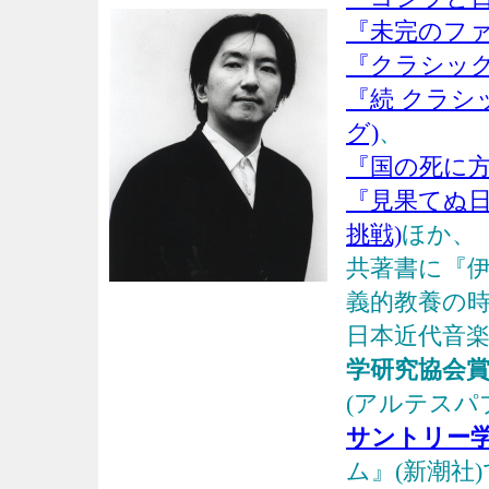
『未完のファ
『クラシック
『続 クラシ
グ)
、
『国の死に方
『見果てぬ日
挑戦)
ほか、
共著書に『
義的教養の
日本近代音楽
学研究協会
(アルテスパ
サントリー
ム』(新潮社)