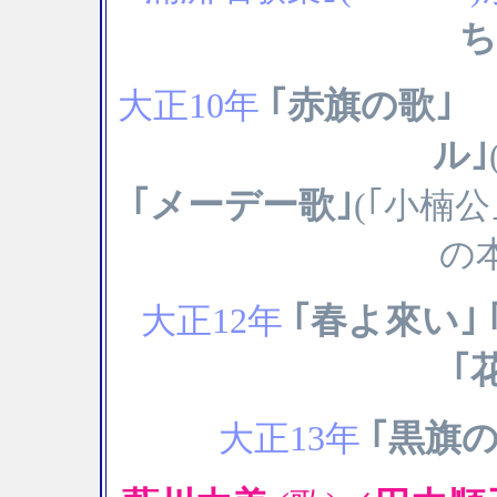
ち
｢赤旗の歌｣
大正10年
ル｣
｢メーデー歌｣
(｢小楠
の
｢春よ來い｣ 
大正12年
｢
｢黒旗
大正13年