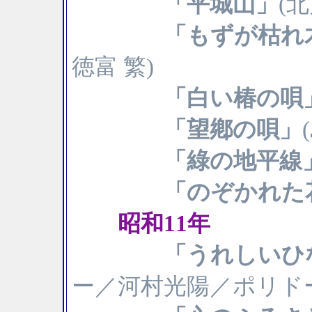
「平城山」
(
「もずが枯れ
徳富 繁)
「白い椿の唄
「望鄕の唄」
「綠の地平線
「のぞかれた
昭和11年
「うれしいひ
ー／河村光陽／ポリドール