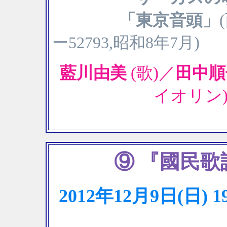
「東京音頭」
)
ー52793,昭和8年7月
藍川由美
(歌)／
田中順
イオリン
⑨ 『國民
2012年12月9日(日