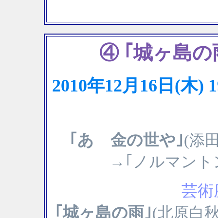
④ ｢城ヶ島
2010年12月16日(木
｢あゝ金の世や｣
(添
→｢ノルマント
芸術座
｢城ヶ島の雨｣
(北原白