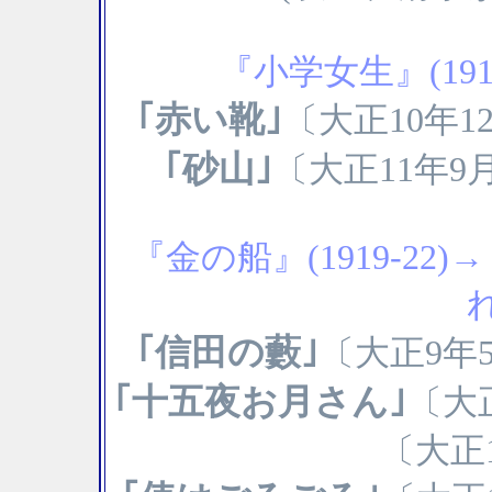
『小学女生』(19
｢赤い靴｣
〔大正10年
｢砂山｣
〔大正11年9
『金の船』(1919-22)
｢信田の藪｣
〔大正9年
｢十五夜お月さん｣
〔大
〔大正