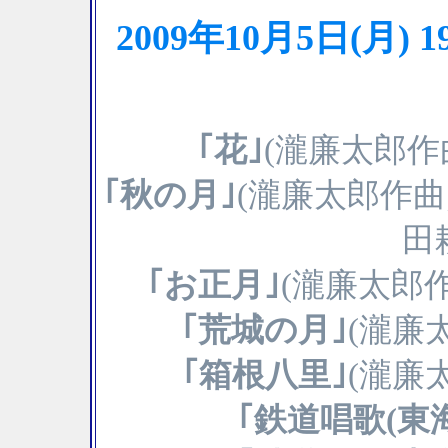
2009年10月5日(月
｢花｣
(瀧廉太郎作
｢秋の月｣
(瀧廉太郎作
田
｢お正月｣
(瀧廉太郎
｢荒城の月｣
(瀧廉
｢箱根八里｣
(瀧廉
｢鉄道唱歌(東