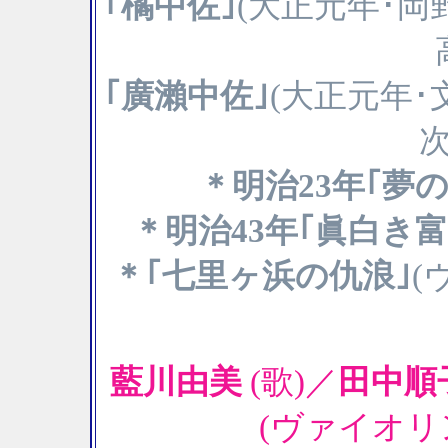
｢橘中佐｣
(大正元年･岡
｢廣瀨中佐｣
(大正元年･
次
＊明治23年｢夢の
＊明治43年｢眞白き
＊｢七里ヶ浜の仇浪｣
(
藍川由美
(歌)／
田中順
(ヴァイオリン