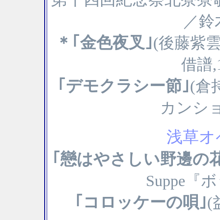
／鈴
＊｢金色夜叉｣
(後藤紫
借譜,
｢デモクラシー節｣
(倉
カンショ｣
浅草オペラ
｢戀はやさしい野邊の花
Suppe
｢コロッケーの唄｣