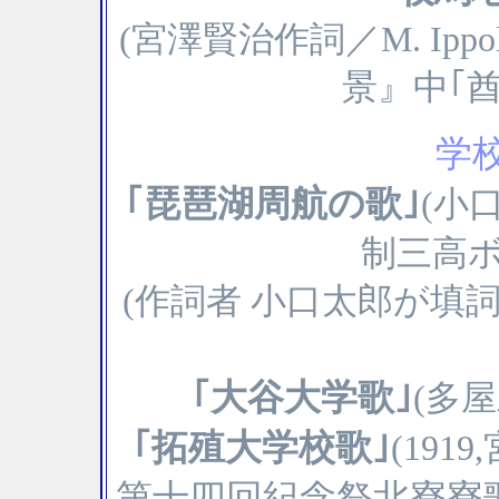
(宮澤賢治作詞／M. Ippol
景』中｢酋
学
｢琵琶湖周航の歌｣
(小
制三高ボ
(作詞者 小口太郎が填
｢大谷大学歌｣
(多
｢拓殖大学校歌｣
(19
第十四回紀念祭北寮寮