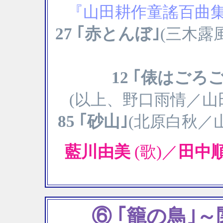
『山田耕作童謠百曲集』
27 ｢赤とんぼ｣
(三木露風
12 ｢俵はごろご
(以上、野口雨情／山田耕
85 ｢砂山｣
(北原白秋／山
藍川由美
(歌)／
田中
⑥ ｢籠の鳥｣