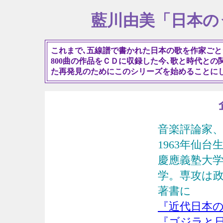
藍川由美「日本の
これまで､五線譜で書かれた日本の歌を作家ごと
800曲の作品をＣＤに収録した今､歌と時代と
た再発見のためにこのシリーズを始めることにしまし
音楽評論家
1963年仙
慶應義塾大
学。専攻は
著書に
『近代日本の
『ゴジラと日