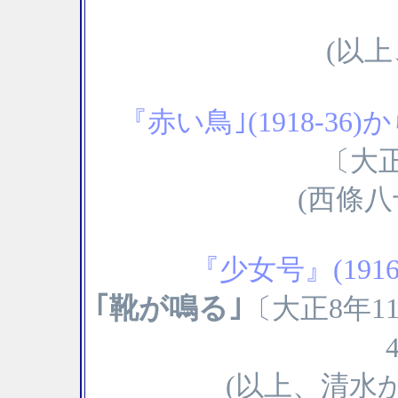
(以
『赤い鳥｣(1918-3
〔大正
(西條八
『少女号』(191
｢靴が鳴る｣
〔大正8年1
(以上、清水