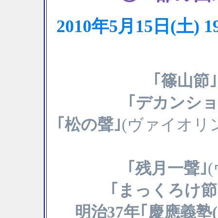
2010年5月15日(土
｢篠山節｣
｢デカンショ
｢松の聲｣
(ヴァイオリ
｢残月一聲｣
｢まっくろけ節
明治37年｢慶應義塾(