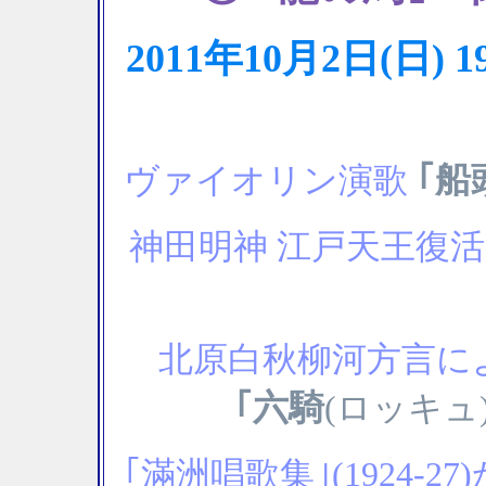
2011年10月2日(日
｢船
ヴァイオリン演歌
神田明神 江戸天王復
北原白秋柳河方言に
｢六騎
(ロッキュ
｢滿洲唱歌集｣(1924-