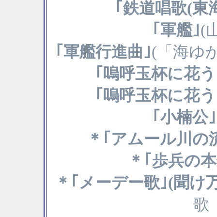
｢鉄道唱歌(東
｢軍艦｣
(
｢軍艦行進曲｣
(「海ゆ
｢嗚呼玉杯に花う
｢嗚呼玉杯に花う
｢小楠公｣
＊｢アムール川の
＊｢歩兵の本
＊｢メーデー歌｣(聞け
歌