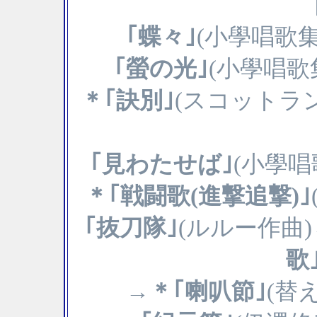
｢蝶々｣
(小學唱歌
｢螢の光｣
(小學唱
＊｢訣別｣
(スコットラ
｢見わたせば｣
(小學
＊｢戦闘歌(進撃追撃)｣
｢抜刀隊｣
(ルルー作曲)
歌
→＊｢喇叭節｣
(替