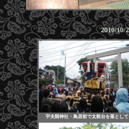
2010/
宇夫階神社・鳥居前で太鼓台を落として