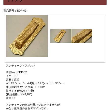
商品番号：EDP-02
アンティークドアポスト
商品No：EDP-02
イギリス
素材：真鍮
W：25.5cm D：4.4(最大 11.5)cm H：30.3cm
開口部内寸 W：2.7cm H：9cm
価格：￥39,000（＋税)
(税込価格：￥42,900)
在庫：1
アンティークのため付属ネジはありませんが
かなり重厚感のあるデザインです。