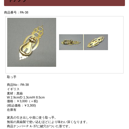
商品番号：PA-38
取っ手
商品No：PA-38
イギリス
素材：真鍮
W 2.9cm/D 1.3cm/H 8.5cm
価格：￥3,000（＋税)
(税込価格：￥3,300)
在庫有
家具の引き出しや扉に使う取っ手。
無垢の真鍮製で使い込むほどにより味わい深くなります。
商品ナンバーＰＡ-37に鍵穴がついた形です。