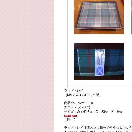
ラップトレイ
（MARGOT STEEL社製）
商品No：AW40-019
スコットランド製
サイズ：W：42.5㎝ D：33㎝ H：9㎝
Sold out
在庫：0
ラップトレイは膝の上に載せて使うお盆のよう