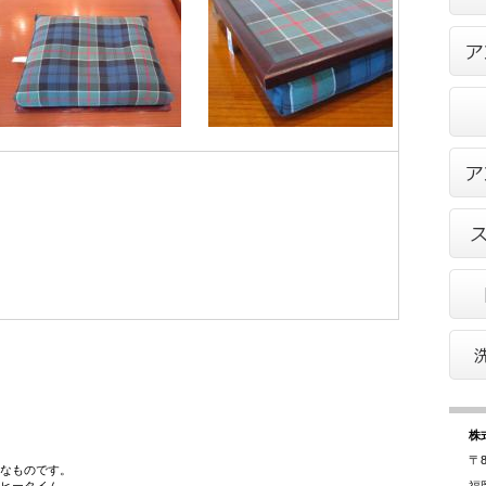
株
〒8
なものです。