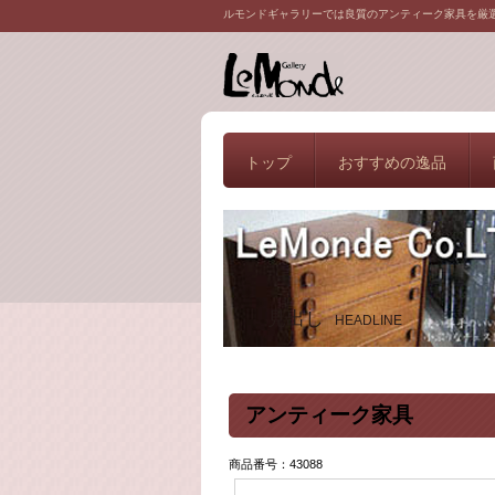
ルモンドギャラリーでは良質のアンティーク家具を厳
トップ
おすすめの逸品
見出し
HEADLINE
アンティーク家具
商品番号：43088