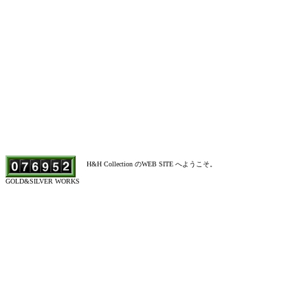
H&H Collection のWEB SITE へようこそ。
GOLD&SILVER WORKS
シルバーアクセサリー、H&H Collection、エイチアンドエイチ、プチジュエリー、Guell
スマス、装い、ゴールド、プラチナ、アクセサリー、定番、アニバーサリー、ネームプレート、ウェディ
フェア、宝物、ギフト、ピン、ブローチ、トップ、バレンタイン、プレゼント、ダブルポイント、